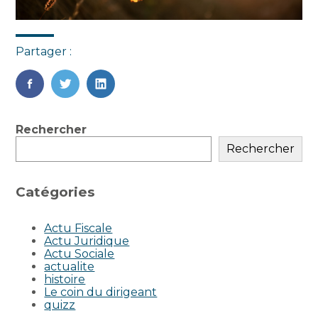
Partager :
FaceBook
Twitter
LinkedIn
Blog
Rechercher
sidebar
Rechercher
Catégories
Actu Fiscale
Actu Juridique
Actu Sociale
actualite
histoire
Le coin du dirigeant
quizz