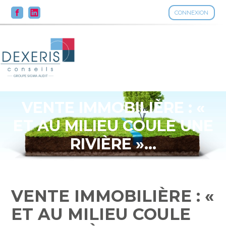
CONNEXION
Aller
au
contenu
VENTE IMMOBILIÈRE : «
ET AU MILIEU COULE UNE
RIVIÈRE »…
VENTE IMMOBILIÈRE : «
ET AU MILIEU COULE