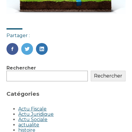
Partager :
FaceBook
Twitter
LinkedIn
Blog
Rechercher
sidebar
Rechercher
Catégories
Actu Fiscale
Actu Juridique
Actu Sociale
actualite
histoire