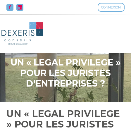
CONNEXION
Aller
au
contenu
UN « LEGAL PRIVILEGE »
POUR LES JURISTES
D'ENTREPRISES ?
UN « LEGAL PRIVILEGE
» POUR LES JURISTES