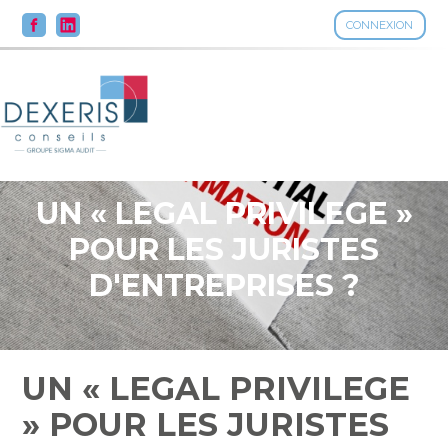
CONNEXION
Aller
au
contenu
UN « LEGAL PRIVILEGE »
POUR LES JURISTES
D'ENTREPRISES ?
UN « LEGAL PRIVILEGE
» POUR LES JURISTES