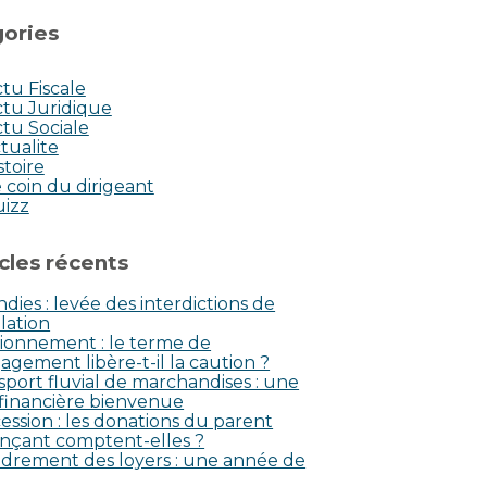
ories
tu Fiscale
tu Juridique
tu Sociale
tualite
stoire
 coin du dirigeant
uizz
icles récents
dies : levée des interdictions de
lation
ionnement : le terme de
agement libère-t-il la caution ?
sport fluvial de marchandises : une
 financière bienvenue
ession : les donations du parent
nçant comptent-elles ?
drement des loyers : une année de