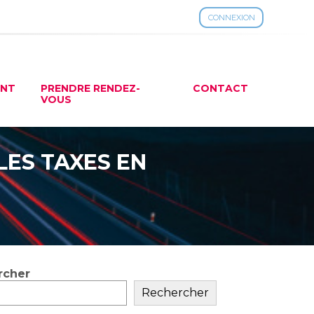
CONNEXION
ENT
PRENDRE RENDEZ-
CONTACT
VOUS
LES TAXES EN
rcher
ar
Rechercher