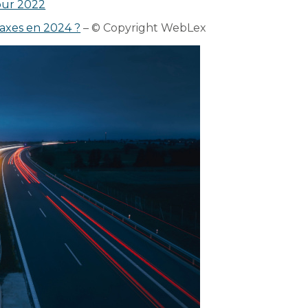
our 2022
taxes en 2024 ?
– © Copyright WebLex