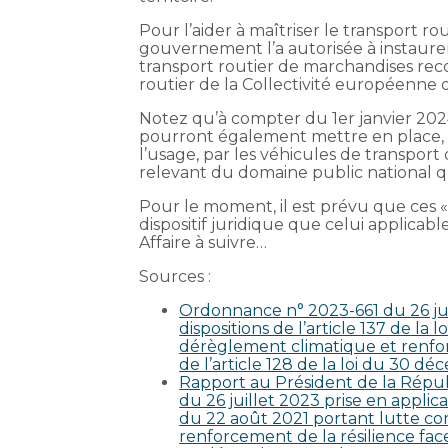
Pour l’aider à maîtriser le transport ro
gouvernement l’a autorisée à instaurer 
transport routier de marchandises rec
routier de la Collectivité européenne d
Notez qu’à compter du 1er janvier 2024,
pourront également mettre en place, s
l’usage, par les véhicules de transpor
relevant du domaine public national q
Pour le moment, il est prévu que ces «
dispositif juridique que celui applicabl
Affaire à suivre…
Sources :
Ordonnance n° 2023-661 du 26 juil
dispositions de l’article 137 de la
dérèglement climatique et renforc
de l’article 128 de la loi du 30 
Rapport au Président de la Répub
du 26 juillet 2023 prise en applicat
du 22 août 2021 portant lutte co
renforcement de la résilience face à