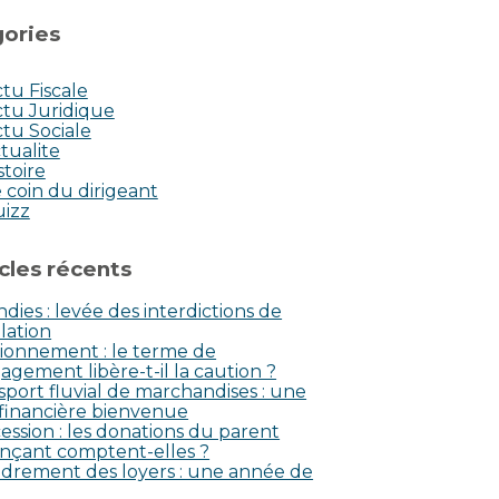
ories
tu Fiscale
tu Juridique
tu Sociale
tualite
stoire
 coin du dirigeant
uizz
icles récents
dies : levée des interdictions de
lation
ionnement : le terme de
agement libère-t-il la caution ?
sport fluvial de marchandises : une
 financière bienvenue
ession : les donations du parent
nçant comptent-elles ?
drement des loyers : une année de