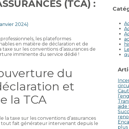
SSURANCES (TCA) :
Catég
Ac
 janvier 2024)
Ac
Ac
s professionnels, les plateformes
ac
bles en matière de déclaration et de
hi
a taxe sur les conventions d’assurances de
Le
ture imminente du service dédié !
q
: ouverture du
Art
Incen
déclaration et
circu
Caut
e la TCA
l’eng
Tran
aide
Succ
reno
de la taxe sur les conventions d’assurances
Enca
tout fait générateur intervenant depuis le
plus