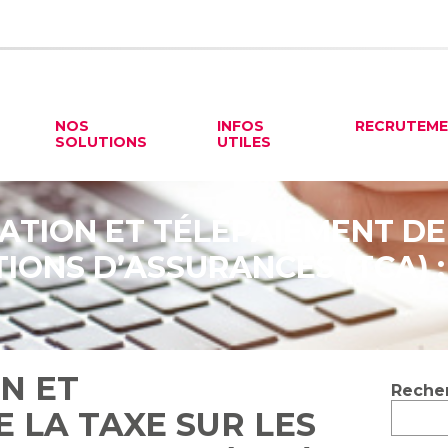
NOS
INFOS
RECRUTEM
SOLUTIONS
UTILES
TION ET TÉLÉPAIEMENT DE
ONS D’ASSURANCES (TCA) : 
N ET
Blog
Reche
sideb
 LA TAXE SUR LES