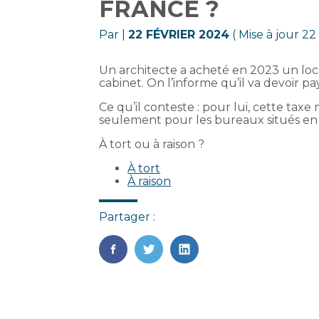
FRANCE ?
Par
|
22 FÉVRIER 2024
( Mise à jour 22
Un architecte a acheté en 2023 un local
cabinet. On l’informe qu’il va devoir p
Ce qu’il conteste : pour lui, cette taxe
seulement pour les bureaux situés en 
À tort ou à raison ?
À tort
À raison
Partager :
FaceBook
Twitter
LinkedIn