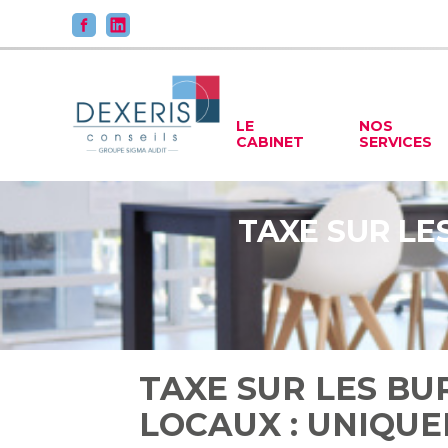
Principal
LE
NOS
CABINET
SERVICES
Aller
au
contenu
TAXE SUR LE
TAXE SUR LES BU
LOCAUX : UNIQUE