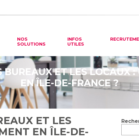
NOS
INFOS
RECRUTEM
SOLUTIONS
UTILES
S BUREAUX ET LES LOCAUX 
EN ÎLE-DE-FRANCE ?
REAUX ET LES
Blog
Reche
sideb
MENT EN ÎLE-DE-