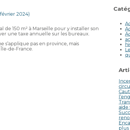
Catég
 février 2024)
Ac
 de 150 m² à Marseille pour y installer son
Ac
ayer une taxe annuelle sur les bureaux.
Ac
ac
 ne s’applique pas en province, mais
hi
Île-de-France.
Le
q
Art
Incen
circu
Caut
l’eng
Tran
aide
Succ
reno
Enca
plus