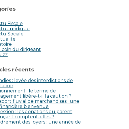
ories
tu Fiscale
tu Juridique
tu Sociale
tualite
stoire
 coin du dirigeant
uizz
icles récents
dies : levée des interdictions de
lation
ionnement : le terme de
agement libère-t-il la caution ?
sport fluvial de marchandises : une
 financière bienvenue
ession : les donations du parent
nçant comptent-elles ?
drement des loyers : une année de