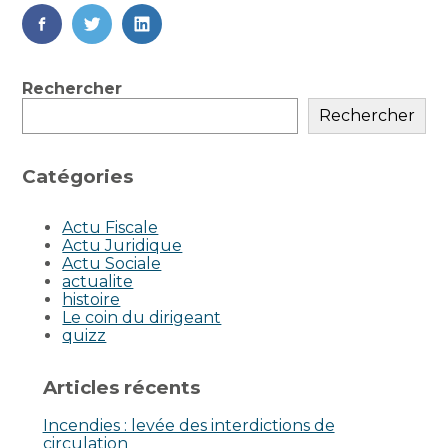
FaceBook
Twitter
LinkedIn
Blog
Rechercher
sidebar
Rechercher
Catégories
Actu Fiscale
Actu Juridique
Actu Sociale
actualite
histoire
Le coin du dirigeant
quizz
Articles récents
Incendies : levée des interdictions de
circulation