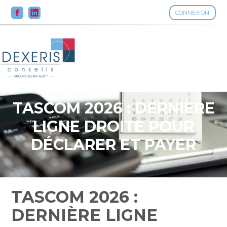
CONNEXION
Aller
au
contenu
TASCOM 2026 : DERNIÈRE
LIGNE DROITE POUR
DÉCLARER ET PAYER
TASCOM 2026 :
DERNIÈRE LIGNE