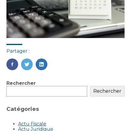
Partager :
FaceBook
Twitter
LinkedIn
Blog
Rechercher
sidebar
Rechercher
Catégories
Actu Fiscale
Actu Juridique