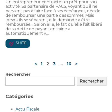
Un entrepreneur contracte un prêt pour son
activité. Sa partenaire de PACS, voyant qu’il ne
parvient pas à faire face à ses échéances, décide
de rembourser une partie des sommes. Mais
lorsqu’ils se séparent, elle demande à être
remboursée… Selon elle, le fait qu’elle l’ait libéré
de sa dette en payant entraine «
automatiquement »…
SUITE
Navigation
<
1
2
3
…
16
>
actualités
Blog
Rechercher
sidebar
Rechercher
Catégories
Actu Fiscale