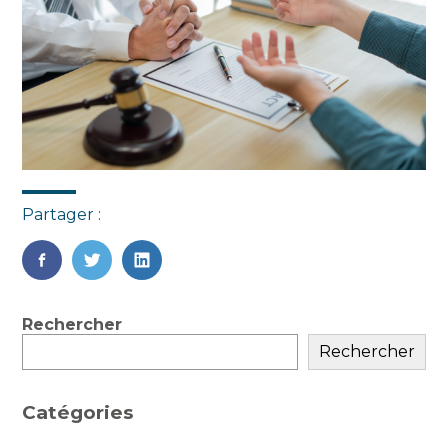
Partager :
FaceBook
Twitter
LinkedIn
Blog
Rechercher
sidebar
Rechercher
Catégories