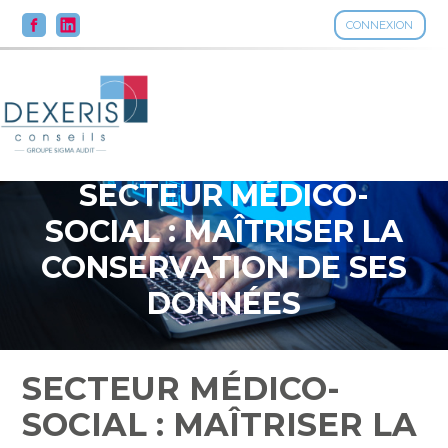
CONNEXION
Aller
au
contenu
SECTEUR MÉDICO-
SOCIAL : MAÎTRISER LA
CONSERVATION DE SES
DONNÉES
SECTEUR MÉDICO-
SOCIAL : MAÎTRISER LA