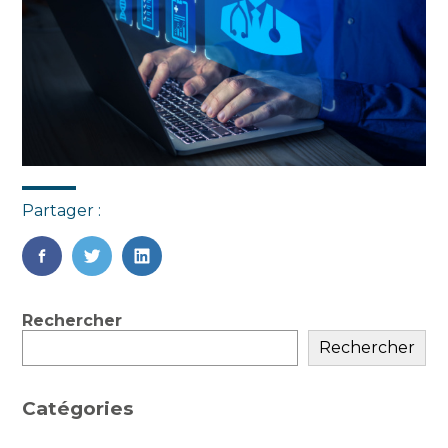
Partager :
FaceBook
Twitter
LinkedIn
Blog
Rechercher
sidebar
Rechercher
Catégories