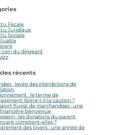
ories
tu Fiscale
tu Juridique
tu Sociale
tualite
stoire
 coin du dirigeant
uizz
icles récents
dies : levée des interdictions de
lation
ionnement : le terme de
agement libère-t-il la caution ?
sport fluvial de marchandises : une
 financière bienvenue
ession : les donations du parent
nçant comptent-elles ?
drement des loyers : une année de