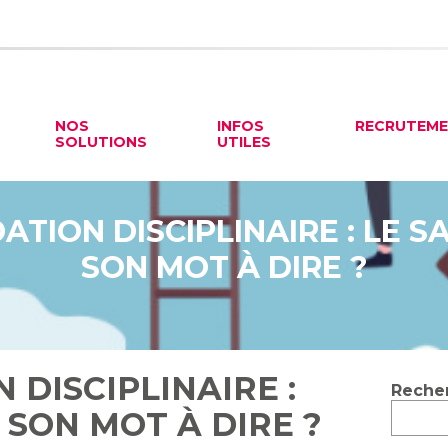
NOS
INFOS
RECRUTEM
SOLUTIONS
UTILES
ION DISCIPLINAIRE : LE SA
SON MOT À DIRE ?
DISCIPLINAIRE :
Blog
Reche
sideb
L SON MOT À DIRE ?