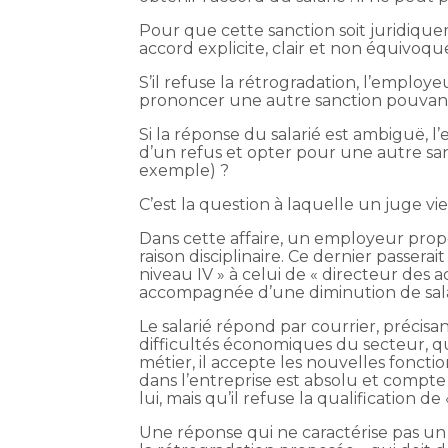
Pour que cette sanction soit juridiquem
accord explicite, clair et non équivoqu
S’il refuse la rétrogradation, l’employe
prononcer une autre sanction pouvant 
Si la réponse du salarié est ambiguë, l’
d’un refus et opter pour une autre san
exemple) ?
C’est la question à laquelle un juge 
Dans cette affaire, un employeur propo
raison disciplinaire. Ce dernier passera
niveau IV » à celui de « directeur des 
accompagnée d’une diminution de sala
Le salarié répond par courrier, préci
difficultés économiques du secteur, qu
métier, il accepte les nouvelles fonct
dans l’entreprise est absolu et compte 
lui, mais qu’il refuse la qualification de 
Une réponse qui ne caractérise pas un