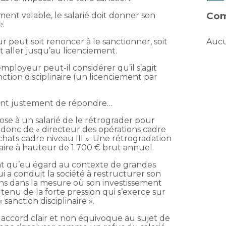
Com
ent valable, le salarié doit donner son
e.
Aucu
ur peut soit renoncer à le sanctionner, soit
aller jusqu’au licenciement.
employeur peut-il considérer qu’il s’agit
ction disciplinaire (un licenciement par
vient justement de répondre…
se à un salarié de le rétrograder pour
it donc de « directeur des opérations cadre
achats cadre niveau III ». Une rétrogradation
ire à hauteur de 1 700 € brut annuel.
sant qu’eu égard au contexte de grandes
i a conduit la société à restructurer son
ions dans la mesure où son investissement
tenu de la forte pression qui s’exerce sur
« sanction disciplinaire ».
 accord clair et non équivoque au sujet de