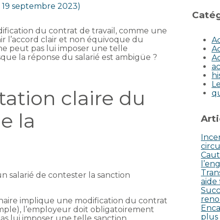
ur 19 septembre 2023)
Catég
ification du contrat de travail, comme une
ir l’accord clair et non équivoque du
Ac
 ne peut pas lui imposer une telle
Ac
orsque la réponse du salarié est ambigüe ?
Ac
ac
hi
Le
ation claire du
q
e la
Art
Incen
circu
Caut
l’eng
Tran
 un salarié de contester la sanction
aide
Succ
reno
inaire implique une modification du contrat
Enca
mple), l’employeur doit obligatoirement
plus
pas lui imposer une telle sanction.