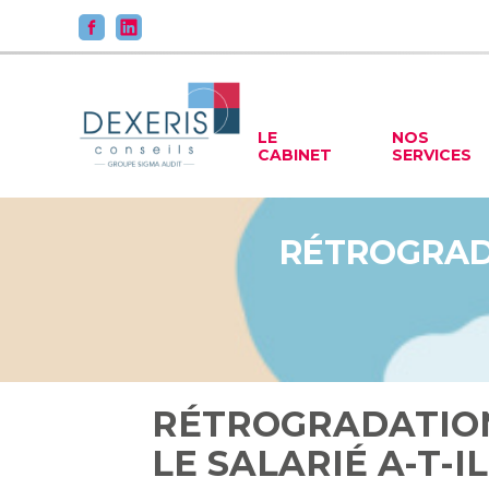
Principal
LE
NOS
CABINET
SERVICES
Aller
au
contenu
RÉTROGRADAT
RÉTROGRADATION 
LE SALARIÉ A-T-I