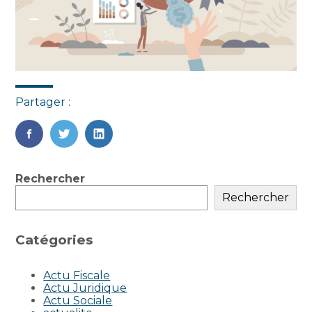
Partager :
FaceBook
Twitter
LinkedIn
Blog
Rechercher
sidebar
Rechercher
Catégories
Actu Fiscale
Actu Juridique
Actu Sociale