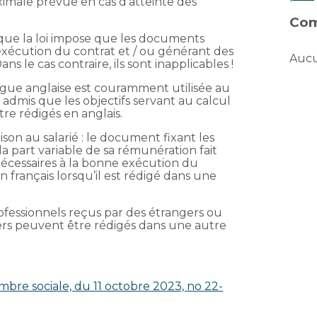
imale prévue en cas d’atteinte des
Com
 que la loi impose que les documents
exécution du contrat et / ou générant des
Aucu
ns le cas contraire, ils sont inapplicables !
langue anglaise est couramment utilisée au
tre admis que les objectifs servant au calcul
re rédigés en anglais.
aison au salarié : le document fixant les
 la part variable de sa rémunération fait
écessaires à la bonne exécution du
 en français lorsqu’il est rédigé dans une
ofessionnels reçus par des étrangers ou
ngers peuvent être rédigés dans une autre
mbre sociale, du 11 octobre 2023, no 22-