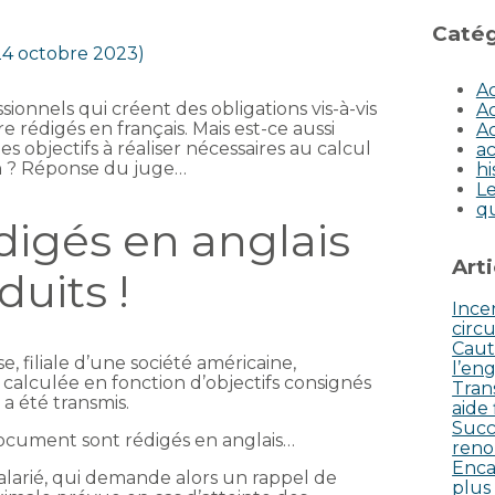
Catég
 24 octobre 2023)
Ac
ionnels qui créent des obligations vis-à-vis
Ac
e rédigés en français. Mais est-ce aussi
Ac
s objectifs à réaliser nécessaires au calcul
ac
on ? Réponse du juge…
hi
Le
q
édigés en anglais
Art
duits !
Incen
circu
Caut
e, filiale d’une société américaine,
l’eng
calculée en fonction d’objectifs consignés
Tran
 a été transmis.
aide
Succ
document sont rédigés en anglais…
reno
Enca
 salarié, qui demande alors un rappel de
plus