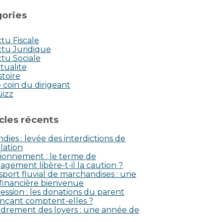
ories
tu Fiscale
tu Juridique
tu Sociale
tualite
stoire
 coin du dirigeant
uizz
icles récents
dies : levée des interdictions de
lation
ionnement : le terme de
agement libère-t-il la caution ?
sport fluvial de marchandises : une
 financière bienvenue
ession : les donations du parent
nçant comptent-elles ?
drement des loyers : une année de