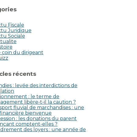
ories
tu Fiscale
tu Juridique
tu Sociale
tualite
stoire
 coin du dirigeant
uizz
icles récents
dies : levée des interdictions de
lation
ionnement : le terme de
agement libère-t-il la caution ?
sport fluvial de marchandises : une
 financière bienvenue
ession : les donations du parent
nçant comptent-elles ?
drement des loyers : une année de