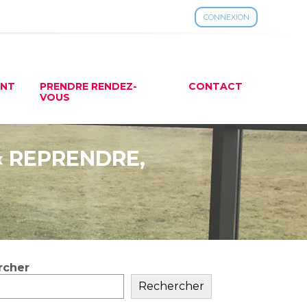
CONNEXION
ENT
PRENDRE RENDEZ-
CONTACT
VOUS
« REPRENDRE,
rcher
ar
Rechercher