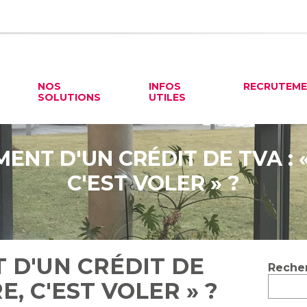
NOS
INFOS
RECRUTEM
SOLUTIONS
UTILES
NT D'UN CRÉDIT DE TVA : 
C'EST VOLER » ?
D'UN CRÉDIT DE
Blog
Reche
sideb
E, C'EST VOLER » ?