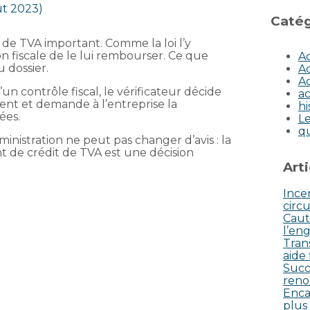
ût 2023)
Catég
t de TVA important. Comme la loi l’y
on fiscale de le lui rembourser. Ce que
Ac
 dossier.
Ac
Ac
un contrôle fiscal, le vérificateur décide
ac
t et demande à l’entreprise la
hi
ées.
Le
q
ministration ne peut pas changer d’avis : la
 de crédit de TVA est une décision
Art
Incen
circu
Caut
l’eng
Tran
aide
Succ
reno
Enca
plus