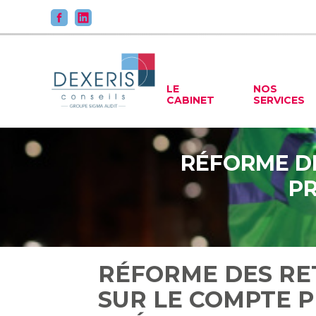
Principal
LE
NOS
CABINET
SERVICES
Aller
au
contenu
RÉFORME DE
PR
RÉFORME DES RET
SUR LE COMPTE 