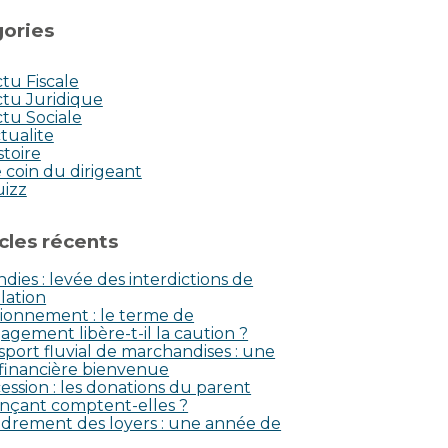
ories
tu Fiscale
tu Juridique
tu Sociale
tualite
stoire
 coin du dirigeant
uizz
icles récents
dies : levée des interdictions de
lation
ionnement : le terme de
agement libère-t-il la caution ?
sport fluvial de marchandises : une
 financière bienvenue
ession : les donations du parent
nçant comptent-elles ?
drement des loyers : une année de