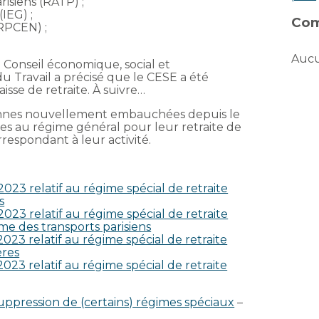
isiens (RATP) ;
(IEG) ;
Com
CRPCEN) ;
Aucu
u Conseil économique, social et
u Travail a précisé que le CESE a été
isse de retraite. À suivre…
onnes nouvellement embauchées depuis le
es au régime général pour leur retraite de
espondant à leur activité.
023 relatif au régime spécial de retraite
s
023 relatif au régime spécial de retraite
e des transports parisiens
023 relatif au régime spécial de retraite
ères
023 relatif au régime spécial de retraite
 suppression de (certains) régimes spéciaux
–