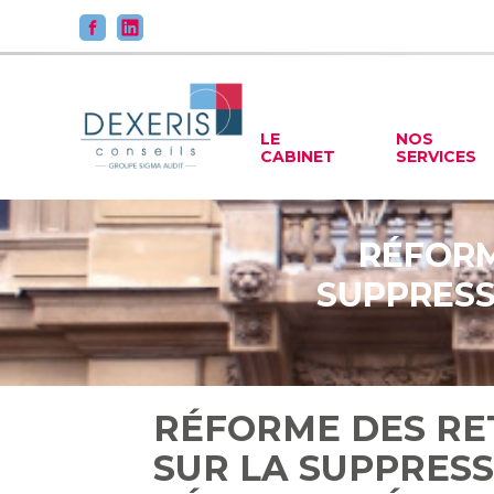
Principal
LE
NOS
CABINET
SERVICES
Aller
au
contenu
RÉFORM
SUPPRESS
RÉFORME DES RET
SUR LA SUPPRESS