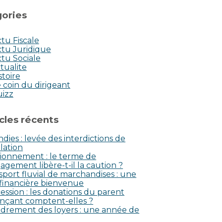
ories
tu Fiscale
tu Juridique
tu Sociale
tualite
stoire
 coin du dirigeant
uizz
icles récents
dies : levée des interdictions de
lation
ionnement : le terme de
agement libère-t-il la caution ?
sport fluvial de marchandises : une
 financière bienvenue
ession : les donations du parent
nçant comptent-elles ?
drement des loyers : une année de