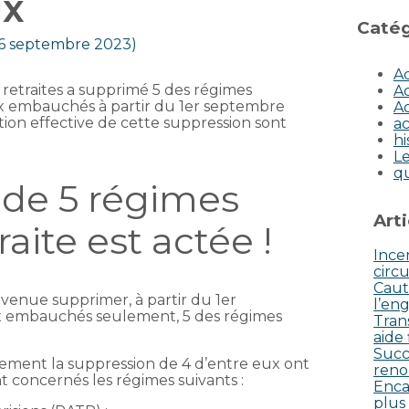
UX
Catég
r 6 septembre 2023)
Ac
 retraites a supprimé 5 des régimes
Ac
ux embauchés à partir du 1er septembre
Ac
tion effective de cette suppression sont
ac
hi
Le
q
 de 5 régimes
Art
aite est actée !
Incen
circu
Caut
t venue supprimer, à partir du 1er
l’eng
x embauchés seulement, 5 des régimes
Tran
aide
Succ
vement la suppression de 4 d’entre eux ont
reno
t concernés les régimes suivants :
Enca
plus