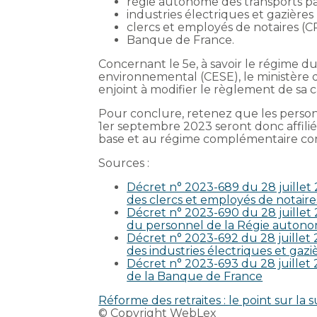
régie autonome des transports par
industries électriques et gazières 
clercs et employés de notaires (
Banque de France.
Concernant le 5e, à savoir le régime d
environnemental (CESE), le ministère d
enjoint à modifier le règlement de sa ca
Pour conclure, retenez que les pers
1er septembre 2023 seront donc affilié
base et au régime complémentaire corr
Sources :
Décret n° 2023-689 du 28 juillet 2
des clercs et employés de notaire
Décret n° 2023-690 du 28 juillet 2
du personnel de la Régie autonom
Décret n° 2023-692 du 28 juillet 2
des industries électriques et gazi
Décret n° 2023-693 du 28 juillet 2
de la Banque de France
Réforme des retraites : le point sur la
© Copyright WebLex