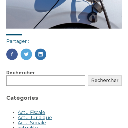
Partager :
FaceBook
Twitter
LinkedIn
Blog
Rechercher
sidebar
Rechercher
Catégories
Actu Fiscale
Actu Juridique
Actu Sociale
actualite