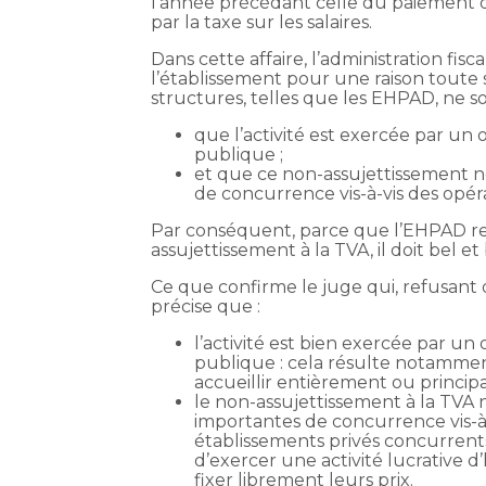
l’année précédant celle du paiement d
par la taxe sur les salaires.
Dans cette affaire, l’administration fi
l’établissement pour une raison toute 
structures, telles que les EHPAD, ne so
que l’activité est exercée par un
publique ;
et que ce non-assujettissement ne
de concurrence vis-à-vis des opér
Par conséquent, parce que l’EHPAD rem
assujettissement à la TVA, il doit bel et 
Ce que confirme le juge qui, refusant
précise que :
l’activité est bien exercée par un
publique : cela résulte notamment
accueillir entièrement ou principa
le non-assujettissement à la TVA n
importantes de concurrence vis-à-v
établissements privés concurrents 
d’exercer une activité lucrative d
fixer librement leurs prix.