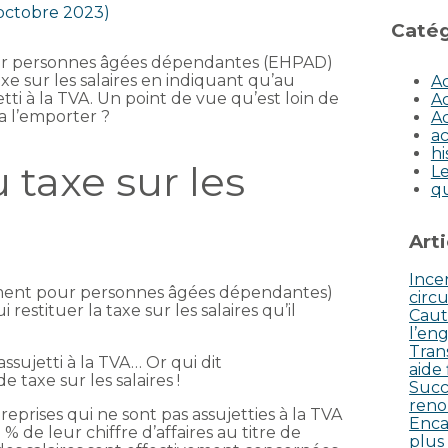
 octobre 2023)
Catég
r personnes âgées dépendantes (EHPAD)
e sur les salaires en indiquant qu’au
Ac
jetti à la TVA. Un point de vue qu’est loin de
Ac
va l’emporter ?
Ac
ac
hi
taxe sur les
Le
q
Art
Incen
ent pour personnes âgées dépendantes)
circu
 restituer la taxe sur les salaires qu’il
Caut
l’eng
Tran
 assujetti à la TVA… Or qui dit
aide
 taxe sur les salaires !
Succ
reno
reprises qui ne sont pas assujetties à la TVA
Enca
% de leur chiffre d’affaires au titre de
plus