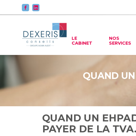
Principal
LE
NOS
CABINET
SERVICES
Aller
au
contenu
QUAND UN 
QUAND UN EHPA
PAYER DE LA TVA