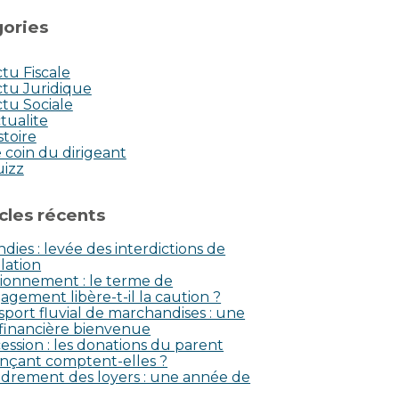
ories
tu Fiscale
tu Juridique
tu Sociale
tualite
stoire
 coin du dirigeant
uizz
icles récents
dies : levée des interdictions de
lation
ionnement : le terme de
agement libère-t-il la caution ?
sport fluvial de marchandises : une
 financière bienvenue
ession : les donations du parent
nçant comptent-elles ?
drement des loyers : une année de