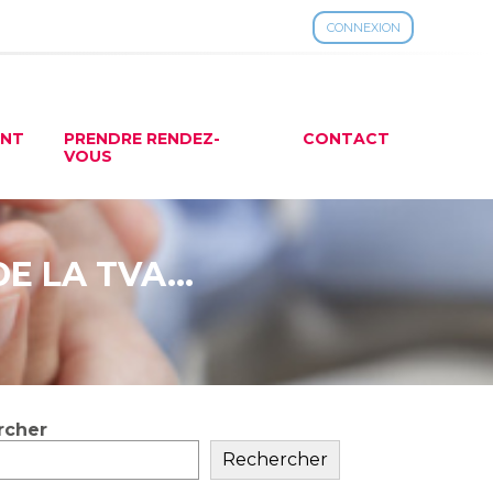
CONNEXION
ENT
PRENDRE RENDEZ-
CONTACT
VOUS
DE LA TVA…
rcher
ar
Rechercher