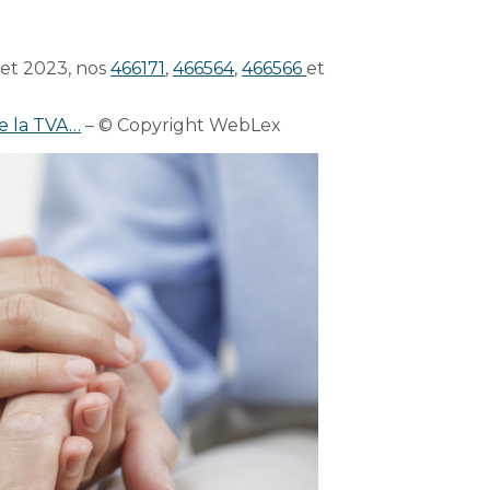
llet 2023, nos
466171
,
466564
,
466566
et
 la TVA…
– © Copyright WebLex