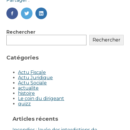
Partager :
FaceBook
Twitter
LinkedIn
Blog
Rechercher
sidebar
Rechercher
Catégories
Actu Fiscale
Actu Juridique
Actu Sociale
actualite
histoire
Le coin du dirigeant
quizz
Articles récents
Incendies : levée des interdictions de