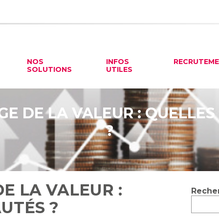
NOS
INFOS
RECRUTEM
SOLUTIONS
UTILES
GE DE LA VALEUR : QUELLE
?
E LA VALEUR :
Blog
Reche
sideb
UTÉS ?