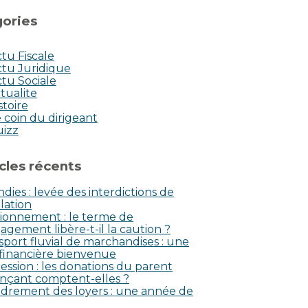
ories
tu Fiscale
tu Juridique
tu Sociale
tualite
stoire
 coin du dirigeant
uizz
icles récents
dies : levée des interdictions de
lation
ionnement : le terme de
agement libère-t-il la caution ?
sport fluvial de marchandises : une
 financière bienvenue
ession : les donations du parent
nçant comptent-elles ?
drement des loyers : une année de