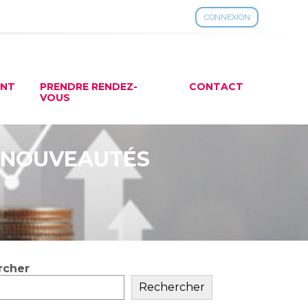
CONNEXION
ENT
PRENDRE RENDEZ-
CONTACT
VOUS
S NOUVEAUTÉS
rcher
ar
Rechercher