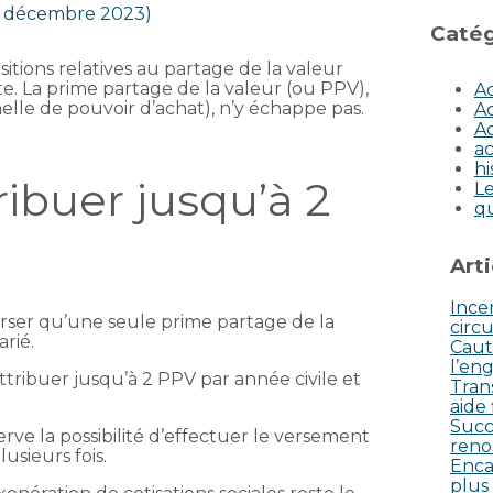
 7 décembre 2023)
Catég
itions relatives au partage de la valeur
te. La prime partage de la valeur (ou PPV),
Ac
elle de pouvoir d’achat), n’y échappe pas.
Ac
Ac
ac
hi
tribuer jusqu’à 2
Le
q
Art
Incen
erser qu’une seule prime partage de la
circu
arié.
Caut
l’eng
’attribuer jusqu’à 2 PPV par année civile et
Tran
aide
Succ
e la possibilité d’effectuer le versement
reno
usieurs fois.
Enca
plus