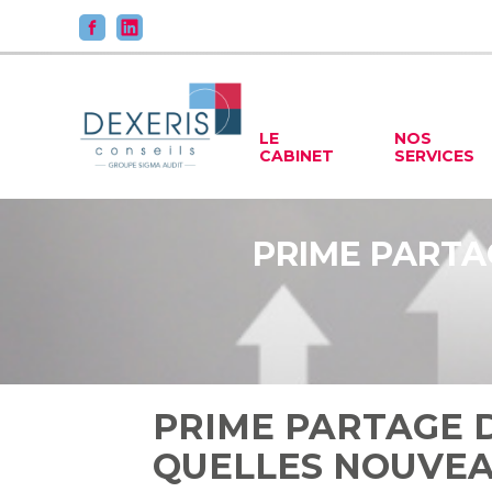
Principal
LE
NOS
CABINET
SERVICES
Aller
au
contenu
PRIME PARTA
PRIME PARTAGE D
QUELLES NOUVEA