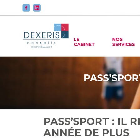
Principal
LE
NOS
CABINET
SERVICES
Aller
au
contenu
PASS’SPORT
PASS’SPORT : IL
ANNÉE DE PLUS