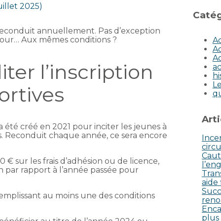
uillet 2025)
Catég
s reconduit annuellement. Pas d’exception
retour… Aux mêmes conditions ?
Ac
Ac
Ac
liter l’inscription
ac
hi
Le
ortives
q
Art
 a été créé en 2021 pour inciter les jeunes à
ves. Reconduit chaque année, ce sera encore
Incen
circu
Caut
 € sur les frais d’adhésion ou de licence,
l’eng
 par rapport à l’année passée pour
Tran
aide
Succ
emplissant au moins une des conditions
reno
Enca
plus