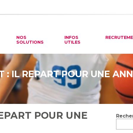
NOS
INFOS
RECRUTEM
SOLUTIONS
UTILES
 : IL REPART POUR UNE AN
 REPART POUR UNE
Blog
Reche
sideb