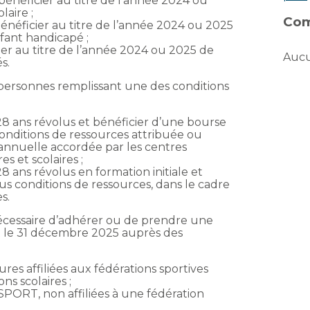
 bénéficier au titre de l’année 2024 ou
laire ;
Com
bénéficier au titre de l’année 2024 ou 2025
nfant handicapé ;
cier au titre de l’année 2024 ou 2025 de
Aucu
s.
personnes remplissant une des conditions
28 ans révolus et bénéficier d’une bourse
nditions de ressources attribuée ou
 annuelle accordée par les centres
s et scolaires ;
8 ans révolus en formation initiale et
us conditions de ressources, dans le cadre
s.
 nécessaire d’adhérer ou de prendre une
t le 31 décembre 2025 auprès des
tures affiliées aux fédérations sportives
ns scolaires ;
 SPORT, non affiliées à une fédération