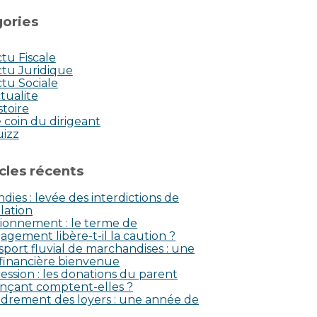
ories
tu Fiscale
tu Juridique
tu Sociale
tualite
stoire
 coin du dirigeant
uizz
icles récents
dies : levée des interdictions de
lation
ionnement : le terme de
agement libère-t-il la caution ?
sport fluvial de marchandises : une
 financière bienvenue
ession : les donations du parent
nçant comptent-elles ?
drement des loyers : une année de