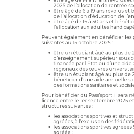
être âgé de 14 à 17 ans révolus et
2025 de l’allocation de rentrée sco
être âgé de 6 à 19 ans révolus et 
de l’allocation d’éducation de l’e
être âgé de 16 à 30 ans et bénéfi
l’allocation aux adultes handicapé
Peuvent également en bénéficier les 
suivantes au 15 octobre 2025 :
être un étudiant âgé au plus de 
d’enseignement supérieur sous co
financée par l’État ou d’une aide
régionaux des œuvres universitaire
être un étudiant âgé au plus de 2
bénéficier d’une aide annuelle so
des formations sanitaires et sociale
Pour bénéficier du Pass’sport, il sera
licence entre le 1er septembre 2025 e
structures suivantes :
les associations sportives et struc
agréées, à l’exclusion des fédératio
les associations sportives agréées
agréée ;