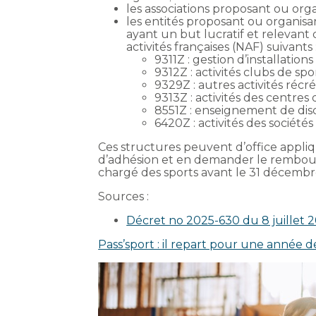
les associations proposant ou orga
les entités proposant ou organisant
ayant un but lucratif et relevant
activités françaises (NAF) suivants 
9311Z : gestion d’installations 
9312Z : activités clubs de spor
9329Z : autres activités récréa
9313Z : activités des centres
8551Z : enseignement de discip
6420Z : activités des sociétés
Ces structures peuvent d’office appliqu
d’adhésion et en demander le rembour
chargé des sports avant le 31 décembr
Sources :
Décret no 2025-630 du 8 juillet 20
Pass’sport : il repart pour une année d