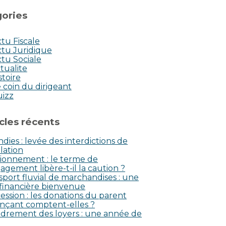
ories
tu Fiscale
tu Juridique
tu Sociale
tualite
stoire
 coin du dirigeant
uizz
icles récents
dies : levée des interdictions de
lation
ionnement : le terme de
agement libère-t-il la caution ?
sport fluvial de marchandises : une
 financière bienvenue
ession : les donations du parent
nçant comptent-elles ?
drement des loyers : une année de