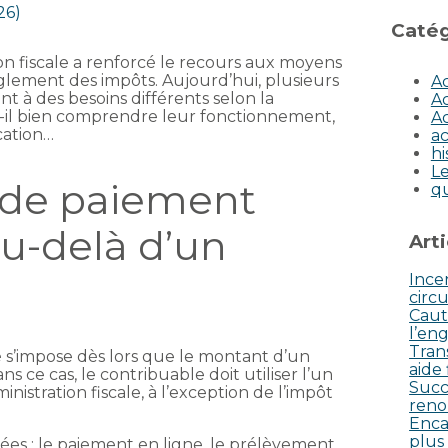
26)
Catég
ion fiscale a renforcé le recours aux moyens
glement des impôts. Aujourd’hui, plusieurs
Ac
t à des besoins différents selon la
Ac
t-il bien comprendre leur fonctionnement,
Ac
cation…
ac
hi
Le
 de paiement
q
au-delà d’un
Art
Incen
circu
Caut
l’eng
Tran
é s’impose dès lors que le montant d’un
aide
 ce cas, le contribuable doit utiliser l’un
Succ
inistration fiscale, à l’exception de l’impôt
reno
Enca
plus
sées : le paiement en ligne, le prélèvement