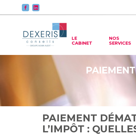
Principal
LE
NOS
CABINET
SERVICES
Aller
au
contenu
PAIEMENT 
PAIEMENT DÉMAT
L’IMPÔT : QUELLE