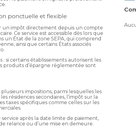
ce.
Com
on ponctuelle et flexible
Aucu
er un impôt directement depuis un compte
caire. Ce service est accessible dès lors que
ns un État de la zone SEPA, qui comprend
ne, ainsi que certains États associés
o.
 : si certains établissements autorisent les
res produits d’épargne réglementée sont
lusieurs impositions, parmi lesquelles les
 les résidences secondaires, l’impôt sur la
es taxes spécifiques comme celles sur les
erciales.
e service après la date limite de paiement,
de relance ou d’une mise en demeure.