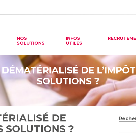
NOS
INFOS
RECRUTEM
SOLUTIONS
UTILES
DÉMATÉRIALISÉ DE L’IMPÔT
SOLUTIONS ?
ÉRIALISÉ DE
Blog
Reche
sideb
S SOLUTIONS ?