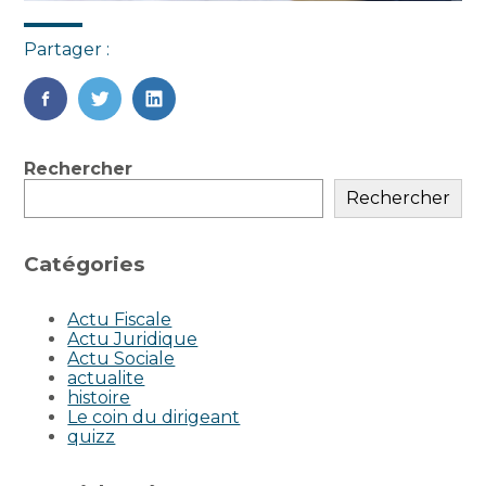
Partager :
FaceBook
Twitter
LinkedIn
Blog
Rechercher
sidebar
Rechercher
Catégories
Actu Fiscale
Actu Juridique
Actu Sociale
actualite
histoire
Le coin du dirigeant
quizz