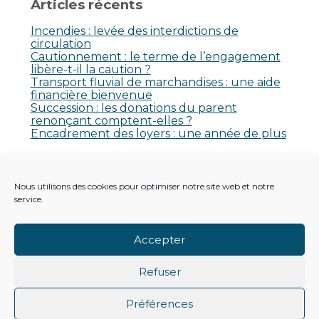
Articles récents
Incendies : levée des interdictions de
circulation
Cautionnement : le terme de l’engagement
libère-t-il la caution ?
Transport fluvial de marchandises : une aide
financière bienvenue
Succession : les donations du parent
renonçant comptent-elles ?
Encadrement des loyers : une année de plus
Commentaires récents
Nous utilisons des cookies pour optimiser notre site web et notre
Aucun commentaire à afficher.
service.
Accepter
Refuser
Footer
Principale
Footer
PLAN DU SITE
MENTIONS LÉGALES
Préférences