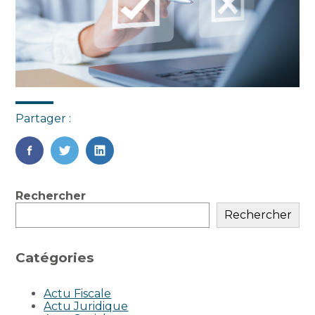
Partager :
FaceBook
Twitter
LinkedIn
Blog
Rechercher
sidebar
Rechercher
Catégories
Actu Fiscale
Actu Juridique