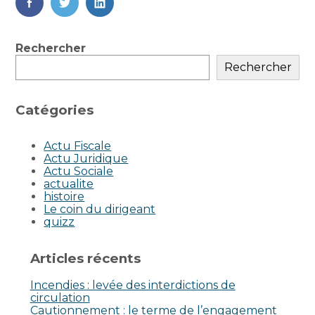
FaceBook
Twitter
LinkedIn
Blog
Rechercher
sidebar
Rechercher
Catégories
Actu Fiscale
Actu Juridique
Actu Sociale
actualite
histoire
Le coin du dirigeant
quizz
Articles récents
Incendies : levée des interdictions de
circulation
Cautionnement : le terme de l’engagement