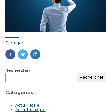
Partager :
FaceBook
Twitter
LinkedIn
Blog
Rechercher
sidebar
Rechercher
Catégories
Actu Fiscale
Actu Juridique