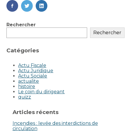
FaceBook
Twitter
LinkedIn
Blog
Rechercher
sidebar
Rechercher
Catégories
Actu Fiscale
Actu Juridique
Actu Sociale
actualite
histoire
Le coin du dirigeant
quizz
Articles récents
Incendies : levée des interdictions de
circulation