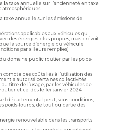
e la taxe annuelle sur l’ancienneté en taxe
ts atmosphériques.
a taxe annuelle sur les émissions de
nérations applicables aux véhicules qui
ec des énergies plus propres, mais prévoit
 que la source d’énergie du véhicule
itions par ailleurs remplies).
s du domaine public routier par les poids-
compte des coûts liés à l’utilisation des
ent a autorisé certaines collectivités
au titre de l’usage, par les véhicules de
utier et ce, dès le 1er janvier 2024.
eil départemental peut, sous conditions,
 les poids-lourds, de tout ou partie des
 d’énergie renouvelable dans les transports
gies perçue sur les produits qui relèvent