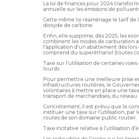
La loi de finances pour 2024 transform
annuelle sur les émissions de polluan
Cette même loi réaménage le tarif de l
dioxyde de carbone.
Enfin, elle supprime, dès 2025, les exo
combinent les modes de carburation av
l’application d’un abattement dès lors
comprend du superéthanol (toutes cond
Taxe sur l’utilisation de certaines voie
lourds
Pour permettre une meilleure prise en 
infrastructures routières, le Gouvernem
volontaires à mettre en place une taxe 
transport de marchandises, du réseau ro
Concrètement, il est prévu que le cons
instituer une taxe sur l’utilisation, par
routes de son domaine public routier.
Taxe incitative relative à l’utilisation
Les redevables de l’accise sur les éner