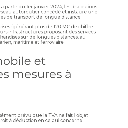
 partir du 1er janvier 2024, les dispositions
u réseau autoroutier concédé et instaure une
ures de transport de longue distance.
prises (générant plus de 120 M€ de chiffre
eurs infrastructures proposant des services
andises sur de longues distances, au
rien, maritime et ferroviaire.
obile et
res mesures à
essément prévu que la TVA ne fait l’objet
droit à déduction en ce qui concerne