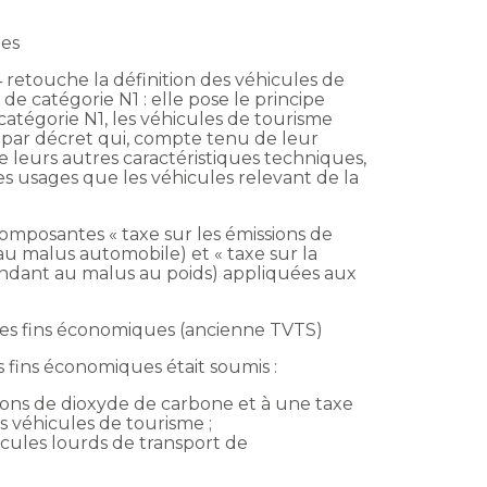
les
24 retouche la définition des véhicules de
e catégorie N1 : elle pose le principe
 catégorie N1, les véhicules de tourisme
 par décret qui, compte tenu de leur
e leurs autres caractéristiques techniques,
s usages que les véhicules relevant de la
s composantes « taxe sur les émissions de
u malus automobile) et « taxe sur la
ndant au malus au poids) appliquées aux
 des fins économiques (ancienne TVTS)
s fins économiques était soumis :
ions de dioxyde de carbone et à une taxe
s véhicules de tourisme ;
icules lourds de transport de