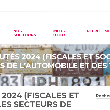
NOS
INFOS
RECRUTEM
SOLUTIONS
UTILES
TÉS 2024 (FISCALES ET SO
S DE L’AUTOMOBILE ET DE
2024 (FISCALES ET
Blog
Reche
sideb
LES SECTEURS DE