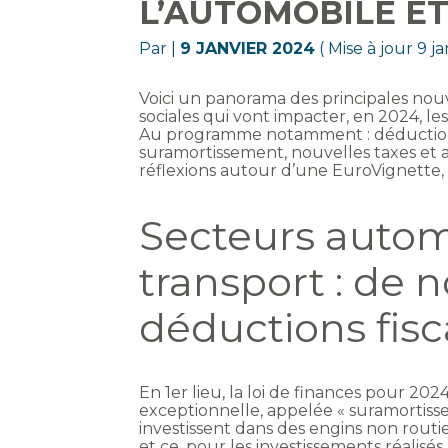
L’AUTOMOBILE E
Par
|
9 JANVIER 2024
( Mise à jour 9 j
Voici un panorama des principales nouvel
sociales qui vont impacter, en 2024, le
Au programme notamment : déductions
suramortissement, nouvelles taxes et
réflexions autour d’une EuroVignette, 
Secteurs autom
transport : de 
déductions fis
En 1er lieu, la loi de finances pour 202
exceptionnelle, appelée « suramortisse
investissent dans des engins non routi
et ce, pour les investissements réalisé