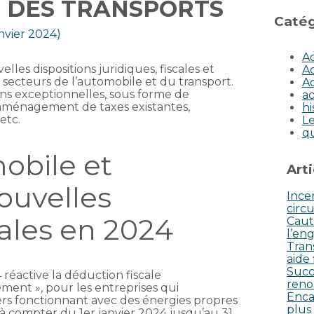
T DES TRANSPORTS
Catég
anvier 2024)
Ac
les dispositions juridiques, fiscales et
Ac
s secteurs de l’automobile et du transport.
Ac
 exceptionnelles, sous forme de
ac
 aménagement de taxes existantes,
hi
etc.
Le
q
obile et
Art
nouvelles
Incen
circu
cales en 2024
Caut
l’eng
Tran
aide
Succ
4 réactive la déduction fiscale
reno
ment », pour les entreprises qui
Enca
ers fonctionnant avec des énergies propres
plus
s à compter du 1er janvier 2024 jusqu’au 31