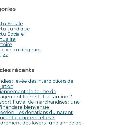
ories
tu Fiscale
tu Juridique
tu Sociale
tualite
stoire
 coin du dirigeant
uizz
icles récents
dies : levée des interdictions de
lation
ionnement : le terme de
agement libère-t-il la caution ?
sport fluvial de marchandises : une
 financière bienvenue
ession : les donations du parent
nçant comptent-elles ?
drement des loyers : une année de