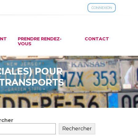
CONNEXION
ENT
PRENDRE RENDEZ-
CONTACT
VOUS
CIALES) POUR
S TRANSPORTS
rcher
ar
Rechercher