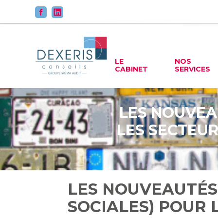
Principal
LE
NOS
CABINET
SERVICES
Aller
au
contenu
LES NOUVEAU
LES SECTEUR
LES NOUVEAUTÉS 
SOCIALES) POUR 