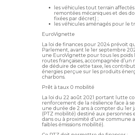
les véhicules tout terrain affecté
remontées mécaniques et des doma
fixées par décret) ;
les véhicules aménagés pour le t
EuroVignette
La loi de finances pour 2024 prévoit
Parlement, avant le 1er septembre 202
une EuroVignette pour tous les poids
routes françaises, accompagnée d’un
de déduire de cette taxe, les contributi
énergies perçue sur les produits énerg
charbons.
Prêt à taux 0 mobilité
La loi du 22 août 2021 portant lutte c
renforcement de la résilience face à se
une durée de 2 ans à compter du 1er ja
(PTZ mobilité) destiné aux personnes e
dans ou à proximité d’une commune a
faibles émissions mobilité).
Ce PTZ doit permettre de financer :