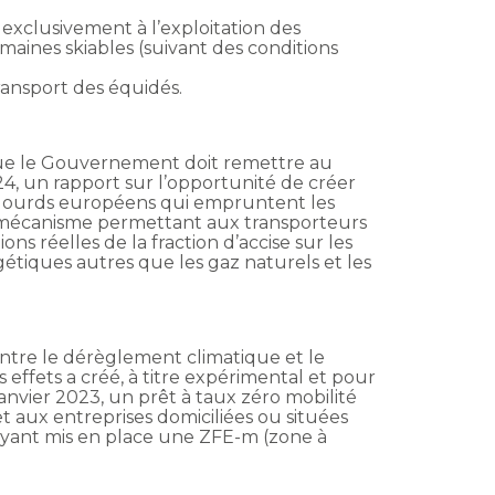
s exclusivement à l’exploitation des
ines skiables (suivant des conditions
ransport des équidés.
 que le Gouvernement doit remettre au
4, un rapport sur l’opportunité de créer
 lourds européens qui empruntent les
 mécanisme permettant aux transporteurs
ons réelles de la fraction d’accise sur les
étiques autres que les gaz naturels et les
ontre le dérèglement climatique et le
s effets a créé, à titre expérimental et pour
nvier 2023, un prêt à taux zéro mobilité
t aux entreprises domiciliées ou situées
yant mis en place une ZFE-m (zone à