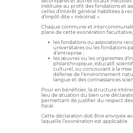
secondaires et autres locaux meublés no
instituée au profit des fondations et a
celles d’intérêt général habilitées à re
d’impôt dite « mécénat ».
Chaque commune et intercommunalité à
place de cette exonération facultative
les fondations ou associations rec
universitaires ou les fondations p
d’entreprise ;
les œuvres ou les organismes d’i
philanthropique, éducatif, scientifi
culturel, ou concourant à la mise 
défense de l’environnement nature
langue et des connaissances scient
Pour en bénéficier, la structure intére
lieu de situation du bien une déclar
permettant de justifier du respect des
fiscal.
Cette déclaration doit être envoyée ava
laquelle l’exonération est applicable.