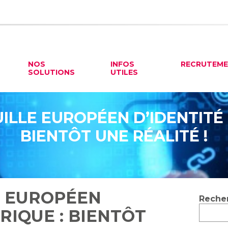
NOS
INFOS
RECRUTEM
SOLUTIONS
UTILES
ILLE EUROPÉEN D’IDENTITÉ
BIENTÔT UNE RÉALITÉ !
E EUROPÉEN
Blog
Reche
sideb
RIQUE : BIENTÔT