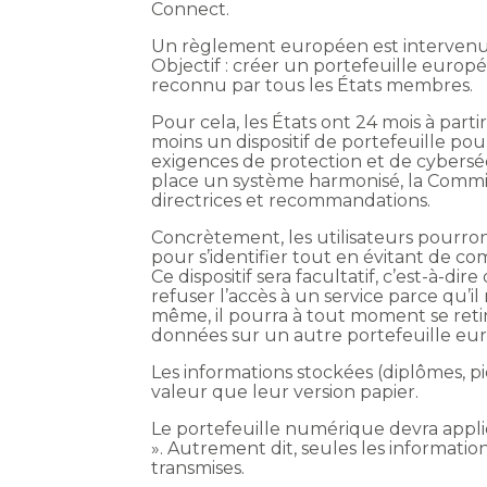
Connect.
Un règlement européen est intervenu s
Objectif : créer un portefeuille europ
reconnu par tous les États membres.
Pour cela, les États ont 24 mois à par
moins un dispositif de portefeuille pou
exigences de protection et de cyberséc
place un système harmonisé, la Commis
directrices et recommandations.
Concrètement, les utilisateurs pourron
pour s’identifier tout en évitant de 
Ce dispositif sera facultatif, c’est-à-dir
refuser l’accès à un service parce qu’il
même, il pourra à tout moment se retire
données sur un autre portefeuille euro
Les informations stockées (diplômes, pi
valeur que leur version papier.
Le portefeuille numérique devra appliq
». Autrement dit, seules les information
transmises.