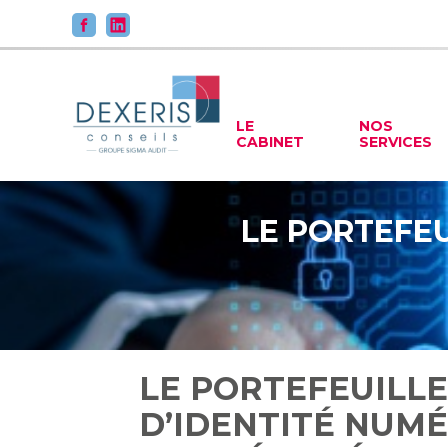
Principal
LE
NOS
CABINET
SERVICES
Aller
au
contenu
LE PORTEFEU
LE PORTEFEUILL
D’IDENTITÉ NUMÉ