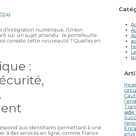
Catég
2024)
Ac
e d’intégration numérique, l’Union
Ac
t sur un sujet attendu : le portefeuille
Ac
oi consiste cette nouveauté ? Quelles en
ac
hi
Le
q
ique :
Art
écurité,
Incen
,
circu
Caut
l’eng
ent
Tran
aide
Succ
reno
respond aux identifiants permettant à une
Enca
er à des services en ligne, comme France
plus