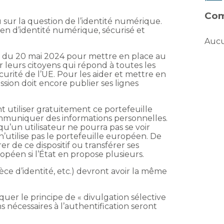
Com
ur la question de l’identité numérique.
éen d’identité numérique, sécurisé et
Aucu
tir du 20 mai 2024 pour mettre en place au
r leurs citoyens qui répond à toutes les
urité de l’UE. Pour les aider et mettre en
sion doit encore publier ses lignes
t utiliser gratuitement ce portefeuille
communiquer des informations personnelles.
e qu’un utilisateur ne pourra pas se voir
 n’utilise pas le portefeuille européen. De
r de ce dispositif ou transférer ses
péen si l’État en propose plusieurs.
èce d’identité, etc.) devront avoir la même
uer le principe de « divulgation sélective
s nécessaires à l’authentification seront