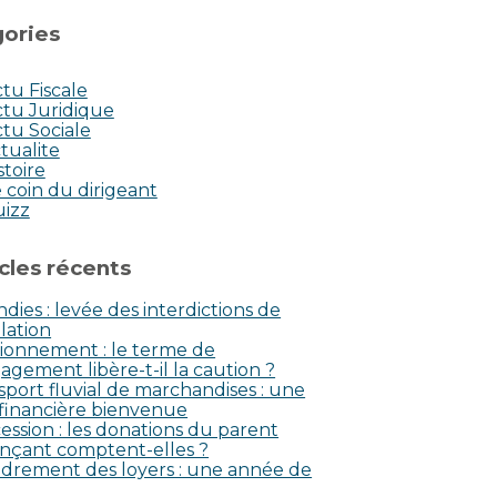
ories
tu Fiscale
tu Juridique
tu Sociale
tualite
stoire
 coin du dirigeant
uizz
icles récents
dies : levée des interdictions de
lation
ionnement : le terme de
agement libère-t-il la caution ?
sport fluvial de marchandises : une
 financière bienvenue
ession : les donations du parent
nçant comptent-elles ?
drement des loyers : une année de