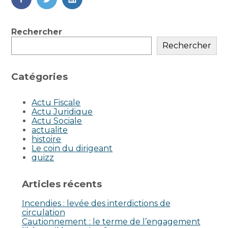
FaceBook
Twitter
LinkedIn
Blog
Rechercher
sidebar
Rechercher
Catégories
Actu Fiscale
Actu Juridique
Actu Sociale
actualite
histoire
Le coin du dirigeant
quizz
Articles récents
Incendies : levée des interdictions de
circulation
Cautionnement : le terme de l’engagement