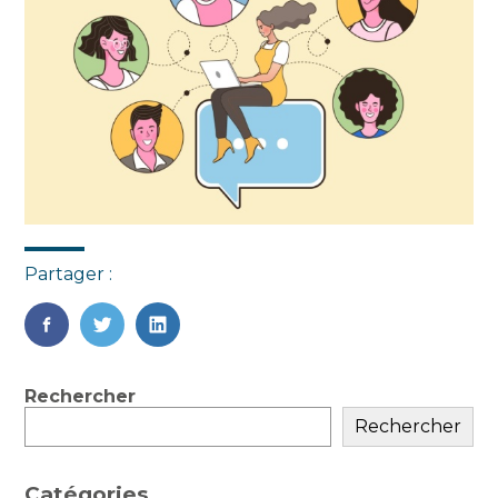
Partager :
FaceBook
Twitter
LinkedIn
Blog
Rechercher
sidebar
Rechercher
Catégories