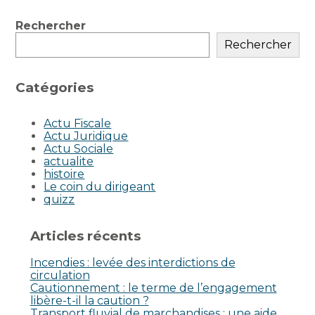
Blog
Rechercher
sidebar
Rechercher
Catégories
Actu Fiscale
Actu Juridique
Actu Sociale
actualite
histoire
Le coin du dirigeant
quizz
Articles récents
Incendies : levée des interdictions de
circulation
Cautionnement : le terme de l’engagement
libère-t-il la caution ?
Transport fluvial de marchandises : une aide