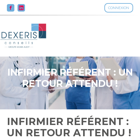
CONNEXION
Aller
au
contenu
INFIRMIER RÉFÉRENT : UN
RETOUR ATTENDU !
INFIRMIER RÉFÉRENT :
UN RETOUR ATTENDU !