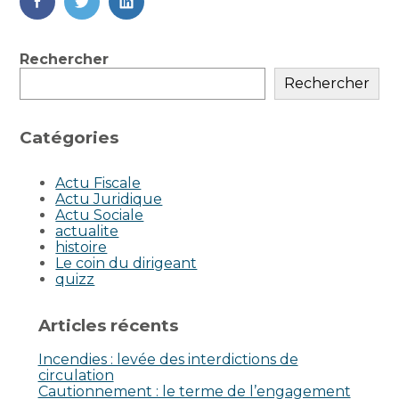
FaceBook
Twitter
LinkedIn
Blog
Rechercher
sidebar
Rechercher
Catégories
Actu Fiscale
Actu Juridique
Actu Sociale
actualite
histoire
Le coin du dirigeant
quizz
Articles récents
Incendies : levée des interdictions de
circulation
Cautionnement : le terme de l’engagement