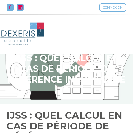
CONNEXION
Aller
au
contenu
IJSS : QUEL CALCUL EN
CAS DE PÉRIODE DE
RÉFÉRENCE INCOMPLÈTE
?
IJSS : QUEL CALCUL EN
CAS DE PÉRIODE DE