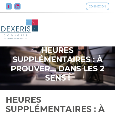
CONNEXION
Aller
au
contenu
HEURES
SUPPLÉMENTAIRES : À
PROUVER… DANS LES 2
SENS !
HEURES
SUPPLÉMENTAIRES : À