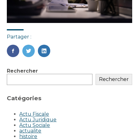
Partager :
FaceBook
Twitter
LinkedIn
Blog
Rechercher
sidebar
Rechercher
Catégories
Actu Fiscale
Actu Juridique
Actu Sociale
actualite
histoire