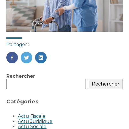
Partager :
FaceBook
Twitter
LinkedIn
Blog
Rechercher
sidebar
Rechercher
Catégories
Actu Fiscale
Actu Juridique
Actu Sociale