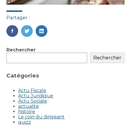
Partager :
FaceBook
Twitter
LinkedIn
Blog
Rechercher
sidebar
Rechercher
Catégories
Actu Fiscale
Actu Juridique
Actu Sociale
actualite
histoire
Le coin du dirigeant
quizz