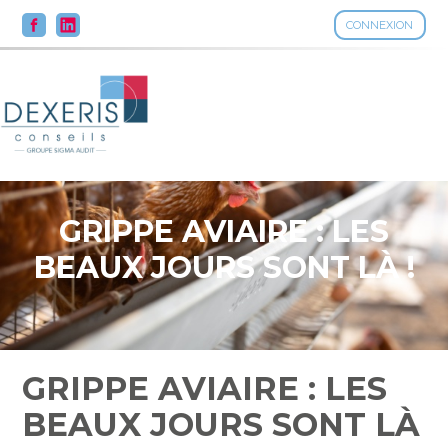
CONNEXION
Aller
au
contenu
GRIPPE AVIAIRE : LES
BEAUX JOURS SONT LÀ !
GRIPPE AVIAIRE : LES
BEAUX JOURS SONT LÀ