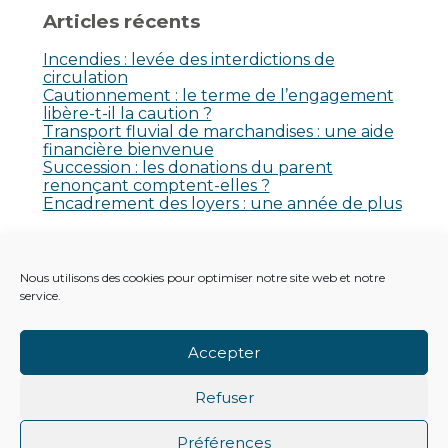
Articles récents
Incendies : levée des interdictions de
circulation
Cautionnement : le terme de l’engagement
libère-t-il la caution ?
Transport fluvial de marchandises : une aide
financière bienvenue
Succession : les donations du parent
renonçant comptent-elles ?
Encadrement des loyers : une année de plus
Commentaires récents
Nous utilisons des cookies pour optimiser notre site web et notre
Aucun commentaire à afficher.
service.
Accepter
Refuser
Footer
Principale
Footer
PLAN DU SITE
MENTIONS LÉGALES
Préférences