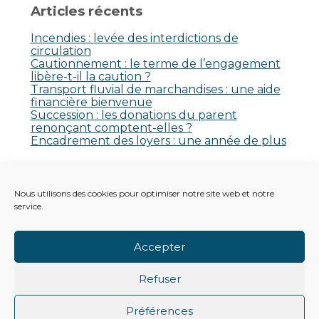
Articles récents
Incendies : levée des interdictions de
circulation
Cautionnement : le terme de l’engagement
libère-t-il la caution ?
Transport fluvial de marchandises : une aide
financière bienvenue
Succession : les donations du parent
renonçant comptent-elles ?
Encadrement des loyers : une année de plus
Commentaires récents
Nous utilisons des cookies pour optimiser notre site web et notre
Aucun commentaire à afficher.
service.
Accepter
Refuser
Footer
Principale
Footer
PLAN DU SITE
MENTIONS LÉGALES
Préférences