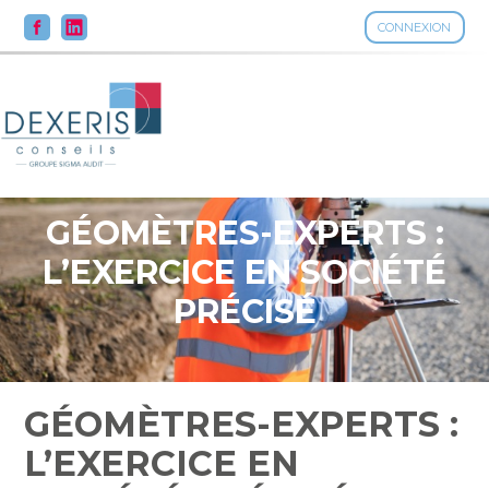
CONNEXION
Aller
au
contenu
GÉOMÈTRES-EXPERTS :
L’EXERCICE EN SOCIÉTÉ
PRÉCISÉ
GÉOMÈTRES-EXPERTS :
L’EXERCICE EN