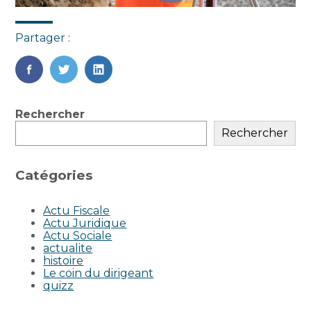
Partager :
FaceBook
Twitter
LinkedIn
Blog
Rechercher
sidebar
Rechercher
Catégories
Actu Fiscale
Actu Juridique
Actu Sociale
actualite
histoire
Le coin du dirigeant
quizz