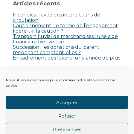
Articles récents
Incendies : levée des interdictions de
circulation
Cautionnement : le terme de l’engagement
libère-t-il la caution ?
Transport fluvial de marchandises : une aide
financière bienvenue
Succession : les donations du parent
renonçant comptent-elles ?
Encadrement des loyers : une année de plus
Commentaires récents
Nous utilisons des cookies pour optimiser notre site web et notre
Aucun commentaire à afficher.
service.
Accepter
Refuser
Footer
Principale
Footer
PLAN DU SITE
MENTIONS LÉGALES
Préférences