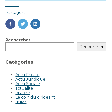
Partager :
FaceBook
Twitter
LinkedIn
Blog
Rechercher
sidebar
Rechercher
Catégories
Actu Fiscale
Actu Juridique
Actu Sociale
actualite
histoire
Le coin du dirigeant
quizz