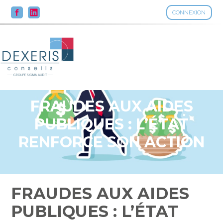
CONNEXION
Aller
au
contenu
FRAUDES AUX AIDES
PUBLIQUES : L’ÉTAT
RENFORCE SON ACTION
FRAUDES AUX AIDES
PUBLIQUES : L’ÉTAT