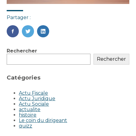
Partager :
FaceBook
Twitter
LinkedIn
Blog
Rechercher
sidebar
Rechercher
Catégories
Actu Fiscale
Actu Juridique
Actu Sociale
actualite
histoire
Le coin du dirigeant
quizz