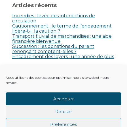
Articles récents
Incendies : levée des interdictions de
circulation
Cautionnement : le terme de l’engagement
libère-t-il la caution ?
Transport fluvial de marchandises : une aide
financière bienvenue
Succession : les donations du parent
renonçant comptent-elles ?
Encadrement des loyers : une année de plus
Commentaires récents
Nous utilisons des cookies pour optimiser notre site web et notre
Aucun commentaire à afficher.
service.
Accepter
Refuser
Footer
Principale
Footer
PLAN DU SITE
MENTIONS LÉGALES
Préférences