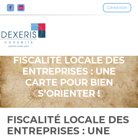
CONNEXION
Aller
au
contenu
FISCALITÉ LOCALE DES
ENTREPRISES : UNE
CARTE POUR BIEN
S’ORIENTER !
FISCALITÉ LOCALE DES
ENTREPRISES : UNE