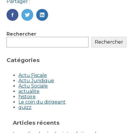
Partager :
FaceBook
Twitter
LinkedIn
Blog
Rechercher
sidebar
Rechercher
Catégories
Actu Fiscale
Actu Juridique
Actu Sociale
actualite
histoire
Le coin du dirigeant
quizz
Articles récents