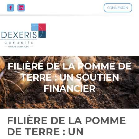
CONNEXION
Aller
au
contenu
FILIÈRE DE LA POMME DE
TERRE : UN SOUTIEN
FINANCIER
FILIÈRE DE LA POMME
DE TERRE : UN