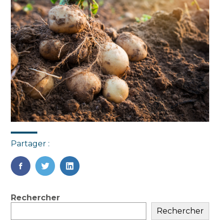
Partager :
FaceBook
Twitter
LinkedIn
Blog
Rechercher
sidebar
Rechercher