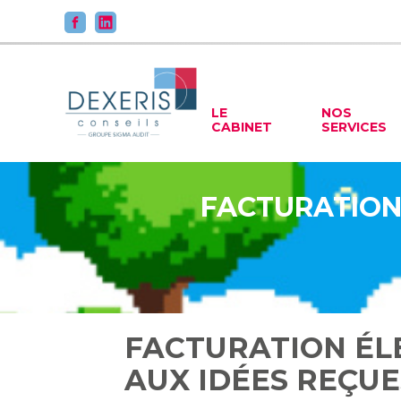
Principal
LE
NOS
CABINET
SERVICES
Aller
au
contenu
FACTURATION 
FACTURATION ÉL
AUX IDÉES REÇUES