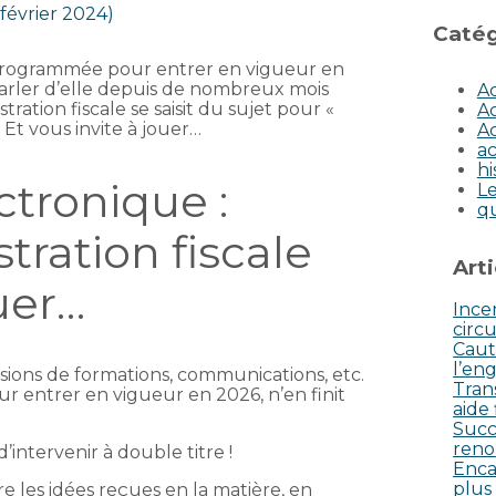
 février 2024)
Catég
programmée pour entrer en vigueur en
 parler d’elle depuis de nombreux mois
Ac
tration fiscale se saisit du sujet pour «
Ac
 Et vous invite à jouer…
Ac
ac
hi
ctronique :
Le
q
tration fiscale
Art
uer…
Incen
circu
Caut
l’eng
sions de formations, communications, etc.
Tran
ur entrer en vigueur en 2026, n’en finit
aide
Succ
reno
d’intervenir à double titre !
Enca
plus
e les idées reçues en la matière, en