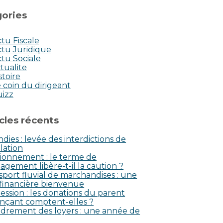
ories
tu Fiscale
tu Juridique
tu Sociale
tualite
stoire
 coin du dirigeant
uizz
icles récents
dies : levée des interdictions de
lation
ionnement : le terme de
agement libère-t-il la caution ?
sport fluvial de marchandises : une
 financière bienvenue
ession : les donations du parent
nçant comptent-elles ?
drement des loyers : une année de