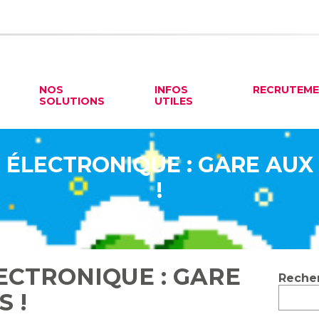
NOS
INFOS
RECRUTEM
SOLUTIONS
UTILES
ÉLECTRONIQUE : GARE AUX
!
ECTRONIQUE : GARE
Blog
Reche
sideb
 !