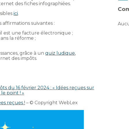
ternet des fiches infographiées.
Com
sibles
ici
.
s affirmations suivantes :
Aucu
 est une facture électronique ;
dans la réforme ;
issances, grâce à un
quiz ludique
,
ernet des impôts.
ôts du 16 février 2024 : « Idées reçues sur
le point ! »
ées reçues !
– © Copyright WebLex