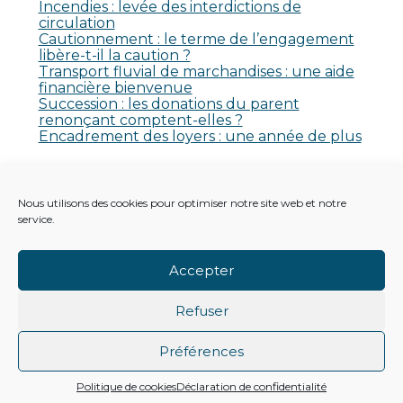
Incendies : levée des interdictions de
circulation
Cautionnement : le terme de l’engagement
libère-t-il la caution ?
Transport fluvial de marchandises : une aide
financière bienvenue
Succession : les donations du parent
renonçant comptent-elles ?
Encadrement des loyers : une année de plus
Commentaires récents
Nous utilisons des cookies pour optimiser notre site web et notre
Aucun commentaire à afficher.
service.
Accepter
Refuser
Footer
Principale
Footer
PLAN DU SITE
MENTIONS LÉGALES
Préférences
CONCEPTION ET RÉALISATION
CLASSE 7
Politique de cookies
Déclaration de confidentialité