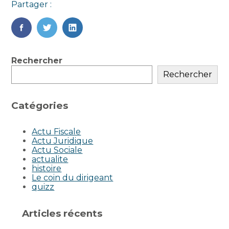
Partager :
FaceBook
Twitter
LinkedIn
Blog
Rechercher
sidebar
Rechercher
Catégories
Actu Fiscale
Actu Juridique
Actu Sociale
actualite
histoire
Le coin du dirigeant
quizz
Articles récents