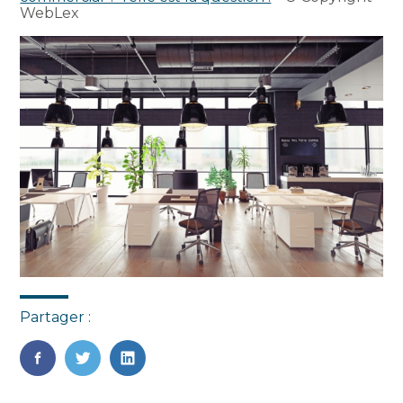
WebLex
Partager :
FaceBook
Twitter
LinkedIn