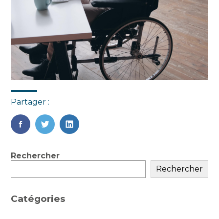
Partager :
FaceBook
Twitter
LinkedIn
Blog
Rechercher
sidebar
Rechercher
Catégories