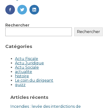
FaceBook
Twitter
LinkedIn
Blog
Rechercher
sidebar
Rechercher
Catégories
Actu Fiscale
Actu Juridique
Actu Sociale
actualite
histoire
Le coin du dirigeant
quizz
Articles récents
Incendies : levée des interdictions de